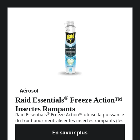
Aérosol
®
Raid Essentials
Freeze Action™
Insectes Rampants
®
Raid Essentials
Freeze Action™ utilise la puissance
du froid pour neutraliser les insectes rampants (les
fourmis, les araignées, les cafards, les punaises et
En savoir plus
les punaises de lit) qui peuvent être une véritable
Raid Essentials® Freeze Acti
nuisance dans votre maison. Sa technologie