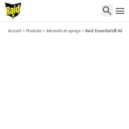
essentials-repulsif-rampants-300-ml
Accueil
Produits
Aérosols et sprays
Raid Essentials® Aéro