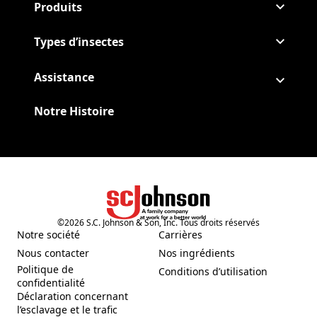
Produits
Types d’insectes
Assistance
Notre Histoire
©
2026
S.C. Johnson & Son, Inc. Tous droits réservés
(Opens in a new tab)
Notre société
Carrières
(Opens in a new tab)
(Opens in a new tab)
Nous contacter
Nos ingrédients
(Opens in a new tab)
(Opens in a new tab)
Politique de
Conditions d’utilisation
(Opens in a new tab)
(Opens in a new tab)
confidentialité
Déclaration concernant
l’esclavage et le trafic
(Opens in a new tab)