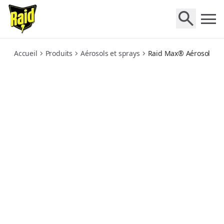
max-anti-mouches-et-anti-moustiques
Accueil
Produits
Aérosols et sprays
Raid Max® Aérosol Ant