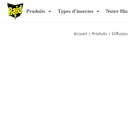
essentials-recharge-liquide-repulsif-moustiques-45-nuits
Produits
Types d’insectes
Notre His
Accueil
Produits
Diffuseu