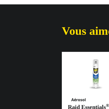
Vous aime
Aérosol
®
Raid Essentials