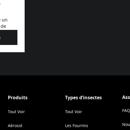
f
e un
 de
me pour
s
ues.
sentials® Aérosol Répulsif Volants 300 ML
r, il
produit
 pièce
4 heures
es
 testée
Ass
Produits
Types d’insectes
lsifs
oute
FAQ
te et les
Tout Voir
Tout Voir
 le
Nou
Aérosol
Les Fourmis
(Op