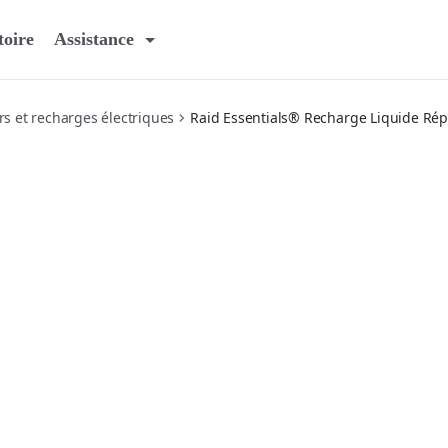
toire
Assistance
rs et recharges électriques
Raid Essentials® Recharge Liquide Rép