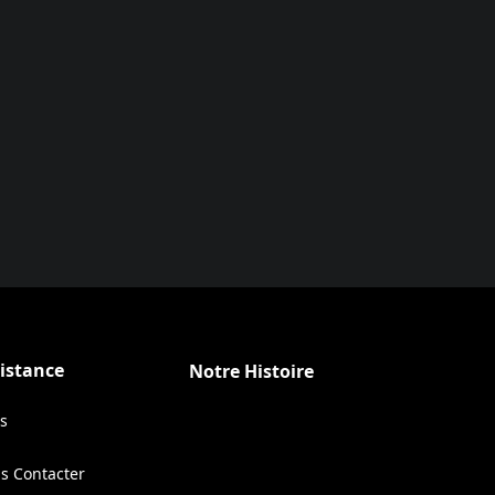
istance
Notre Histoire
s
s Contacter
ens in a new tab)