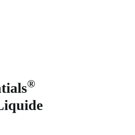
®
tials
Liquide