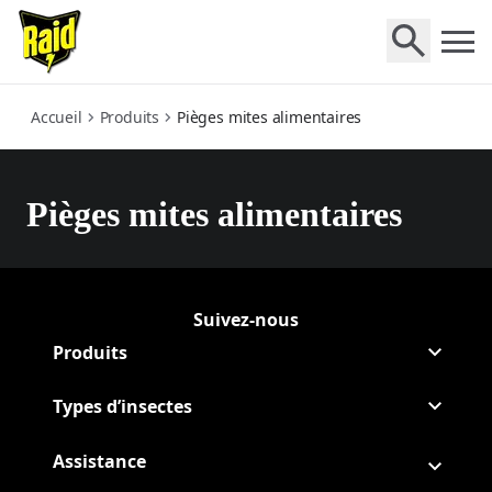
piege-mites-alimentaires
Accueil
Produits
Pièges mites alimentaires
Pièges mites alimentaires
Suivez-nous
Suivre Raid sur Facebook
(Opens in a new tab)
Suivre Raid sur
(Opens in a new tab)
Produits
Types d’insectes
Assistance