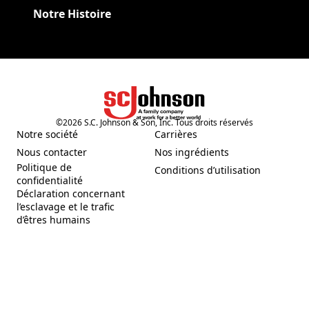
Notre Histoire
©
2026
S.C. Johnson & Son, Inc. Tous droits réservés
(Opens in a new tab)
Notre société
Carrières
(Opens in a new tab)
(Opens in a new tab)
Nous contacter
Nos ingrédients
(Opens in a new tab)
(Opens in a new tab)
Politique de
Conditions d’utilisation
(Opens in a new tab)
(Opens in a new tab)
confidentialité
Déclaration concernant
l’esclavage et le trafic
(Opens in a new tab)
d’êtres humains