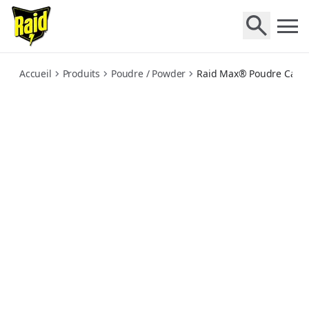
max-poudre-cafards-fourmis
Accueil
Produits
Poudre / Powder
Raid Max® Poudre Cafar