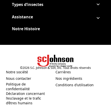
Types d’insectes
Assistance
Notre Histoire
©
2026
S.C. Johnson & Son, Inc. Tous droits réservés
(Opens in a new tab)
Notre société
Carrières
(Opens in a new tab)
(Opens in a new tab)
Nous contacter
Nos ingrédients
(Opens in a new tab)
(Opens in a new tab)
Politique de
Conditions d’utilisation
(Opens in a new tab)
(Opens in a new tab)
confidentialité
Déclaration concernant
l’esclavage et le trafic
(Opens in a new tab)
d’êtres humains