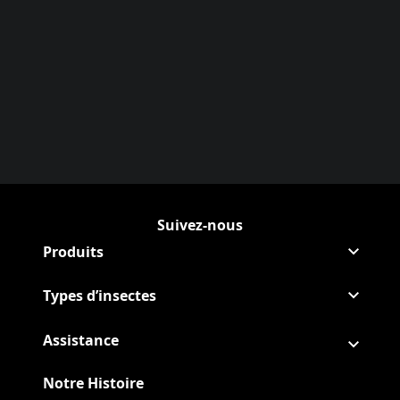
Suivez-nous
Suivre Raid sur Facebook
(Opens in a new tab)
Suivre Raid sur
(Opens in a new tab)
Produits
Types d’insectes
Assistance
Notre Histoire