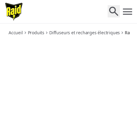
family-recharge-electrique-liquide-45-nuits
Accueil
Produits
Diffuseurs et recharges électriques
Raid®