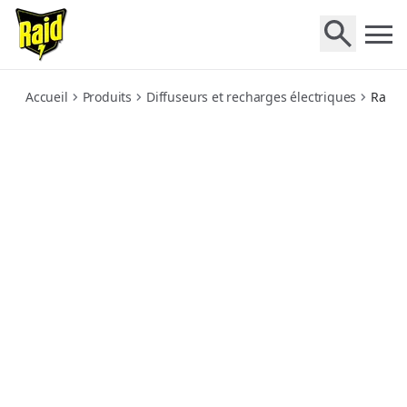
max-recharge-liquide-moustiques
Accueil
Produits
Diffuseurs et recharges électriques
Raid 